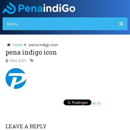
Menu
Home
pena indigo icon
pena indigo icon
Mas Zain
Pin It
LEAVE A REPLY