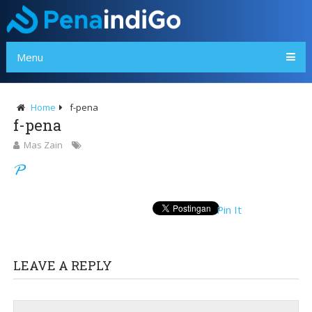
Menu
Home
f-pena
f-pena
Mas Zain
Pin It
LEAVE A REPLY