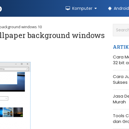
Komputer
Android
 background windows 10
llpaper background windows
ARTIK
Cara M
32 bit 
Cara Ju
Sukses
Jasa D
Murah
Tools C
dan Gra