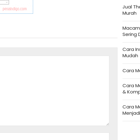
Jual T
Murah
Macam-
Sering
Cara I
Mudah
Cara M
Cara M
& Komp
Cara M
Menjad