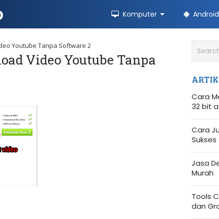
Komputer
Android
deo Youtube Tanpa Software 2
load Video Youtube Tanpa
ARTIK
Cara M
32 bit 
Cara Ju
Sukses
Jasa D
Murah
Tools C
dan Gra