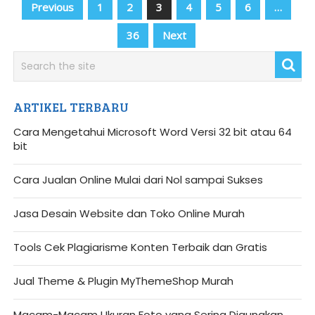
Paginasi
Previous
1
2
3
4
5
6
…
pos
36
Next
ARTIKEL TERBARU
Cara Mengetahui Microsoft Word Versi 32 bit atau 64
bit
Cara Jualan Online Mulai dari Nol sampai Sukses
Jasa Desain Website dan Toko Online Murah
Tools Cek Plagiarisme Konten Terbaik dan Gratis
Jual Theme & Plugin MyThemeShop Murah
Macam-Macam Ukuran Foto yang Sering Digunakan