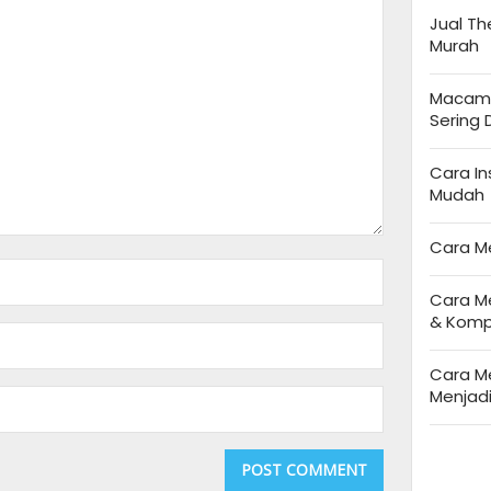
Jual T
Murah
Macam-
Sering
Cara I
Mudah
Cara M
Cara M
& Komp
Cara M
Menjad