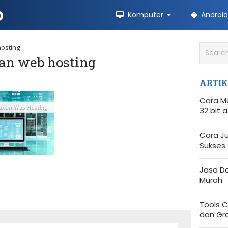
Komputer
Android
hosting
an web hosting
ARTIK
Cara M
32 bit 
Cara Ju
Sukses
Jasa D
Murah
Tools C
dan Gra