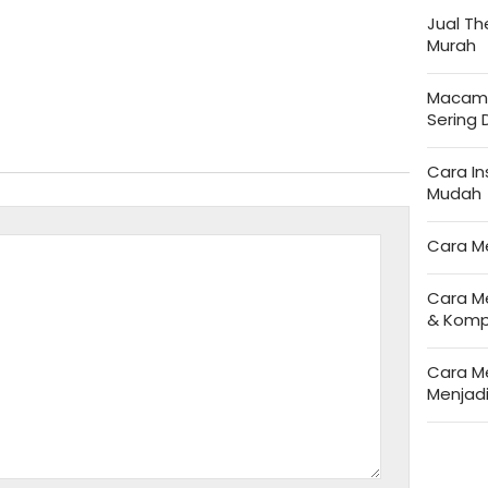
Jual T
Murah
Macam-
Sering
Cara I
Mudah
Cara M
Cara M
& Komp
Cara M
Menjad