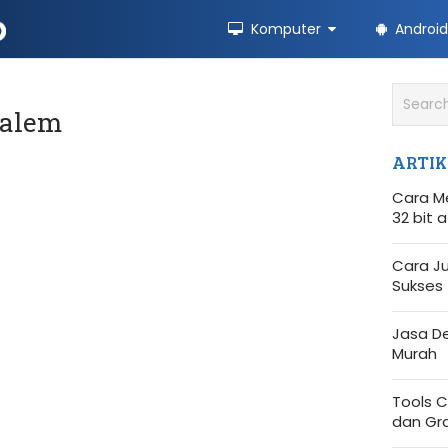
Komputer
Android
kalem
ARTIK
Cara M
32 bit 
Cara Ju
Sukses
Jasa D
Murah
Tools C
dan Gra